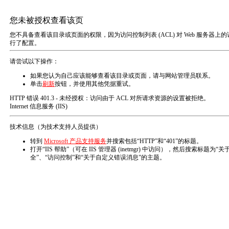
首
页
产
品
中
心
首页
联系方式
技
术
支
持
解
决
方