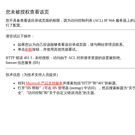
首
页
产
品
中
心
总成
进气压力传感器
温度传感器
怠速控制执行器
技
术
支
持
解
决
方